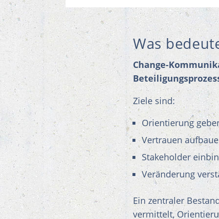
Was bedeut
Change-Kommunikati
Beteiligungsproze
Ziele sind:
Orientierung gebe
Vertrauen aufbau
Stakeholder einbi
Veränderung vers
Ein zentraler Bestand
vermittelt, Orientier