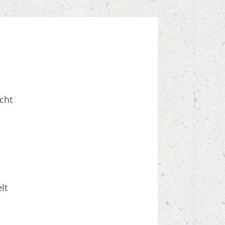
cht
lt