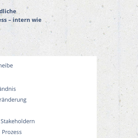
dliche
s – intern wie
ändnis
eränderung
 Stakeholdern
m Prozess