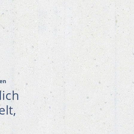
en
ich
lt,